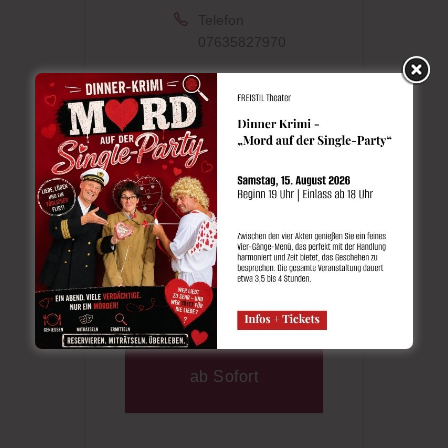
Telefon
07635827970
KATEGORIE
Eintritt in die
Ettenbühler Gärten
VERANSTALTER
Landhaus Ettenbühl
ab Sofort
Nebensaison Preis -