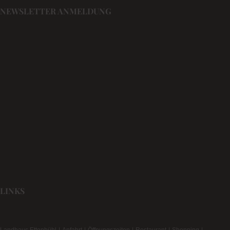
NEWSLETTER ANMELDUNG
LINKS
Landhaus Ettenbühl
Anfahrt
Öffnungszeiten
Restaurant
Shopping