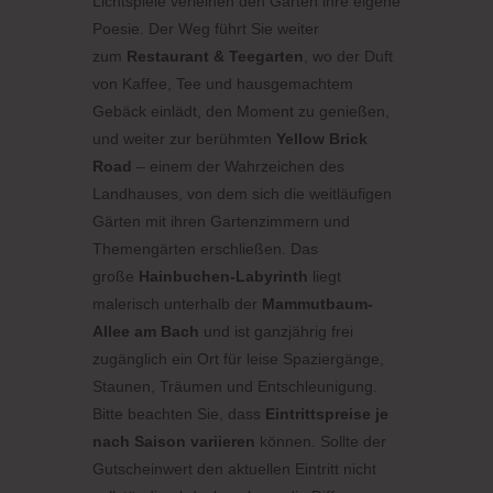
Lichtspiele verleihen den Gärten ihre eigene
Poesie. Der Weg führt Sie weiter
zum
Restaurant & Teegarten
, wo der Duft
von Kaffee, Tee und hausgemachtem
Gebäck einlädt, den Moment zu genießen,
und weiter zur berühmten
Yellow Brick
Road
– einem der Wahrzeichen des
Landhauses, von dem sich die weitläufigen
Gärten mit ihren Gartenzimmern und
Themengärten erschließen. Das
große
Hainbuchen-Labyrinth
liegt
malerisch unterhalb der
Mammutbaum-
Allee am Bach
und ist ganzjährig frei
zugänglich ein Ort für leise Spaziergänge,
Staunen, Träumen und Entschleunigung.
Bitte beachten Sie, dass
Eintrittspreise je
nach Saison variieren
können. Sollte der
Gutscheinwert den aktuellen Eintritt nicht