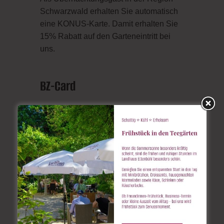
Schwarzwald erhalten Sie automatisch
eine KONUS-Karte. Damit erhalten Sie
15% Rabatt auf den Garteneintritt bei
uns.
BZ-Card
Als Abonnent der Badischen Zeitung
erhalten Sie kostenlos die exklusive
Vorteilskarte. Damit erhalten Sie als
Karteninhaber und eine Begleitperson
15% Rabatt auf den Eintritt in unsere
Gärten.