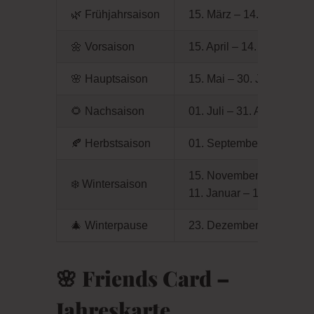
🌿
Frühjahrsaison
15. März – 14. April
🌼
Vorsaison
15. April – 14. Mai
🌸
Hauptsaison
15. Mai – 30. Juni
🌻
Nachsaison
01. Juli – 31. August
🍂
Herbstsaison
01. September – 14. No
15. November – 22. Dez
❄️
Wintersaison
11. Januar – 14. März
🎄
Winterpause
23. Dezember – einschl.
🌸
Friends Card –
Jahreskarte