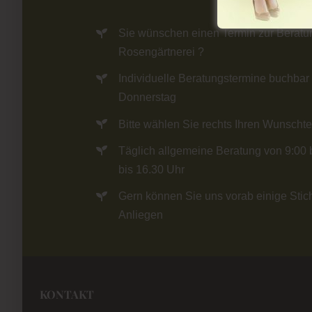
Sie wünschen einen Termin zur Beratun
Rosengärtnerei ?
Individuelle Beratungstermine buchbar
Donnerstag
Bitte wählen Sie rechts Ihren Wunscht
Täglich allgemeine Beratung von 9:00 
bis 16.30 Uhr
Gern können Sie uns vorab einige Sti
Anliegen
KONTAKT