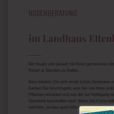
ROSENBERATUNG
im Landhaus Etten
Wir freuen uns darauf, mit Ihnen gemeinsam di
Rosen & Stauden zu finden.
Gern können Sie sich vorab schon Gedanken 
Farben Sie bevorzugen, was Sie von Ihren zukü
Pflanzen erwarten und wie die zur Verfügung 
Standorte beschaffen sind. Wenn Sie Fotos mit
möchten, ist dies auch hilfreich.