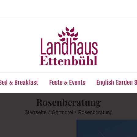
Bed & Breakfast
Feste & Events
English Garden 
Rosenberatung
Startseite
Gärtnerei
Rosenberatung