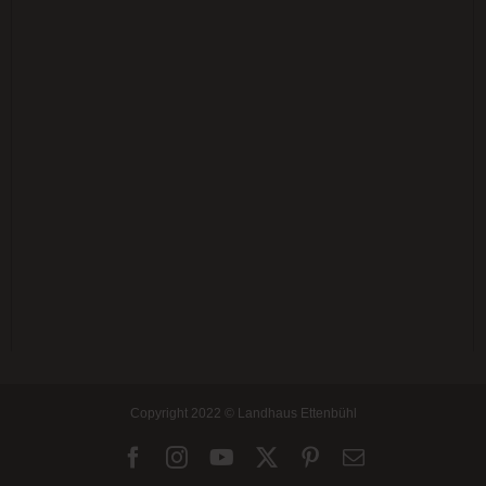
Copyright 2022 © Landhaus Ettenbühl
Facebook
Instagram
YouTube
X
Pinterest
E-
Mail