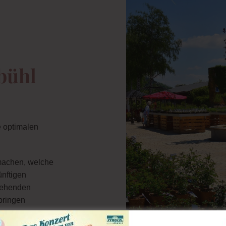
bühl
e optimalen
machen, welche
nftigen
stehenden
bringen