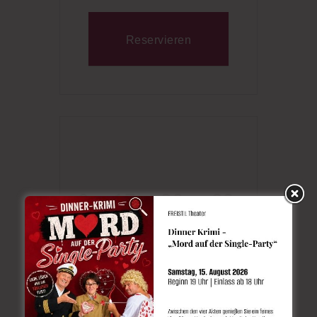
Reservieren
0
17
36
28
TAGE
STUNDEN
MINUTEN
SEKUNDEN
Schlagwörter:
RUM TASTING