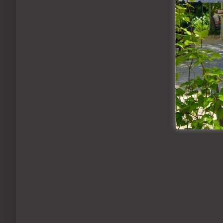
Fl
Akt