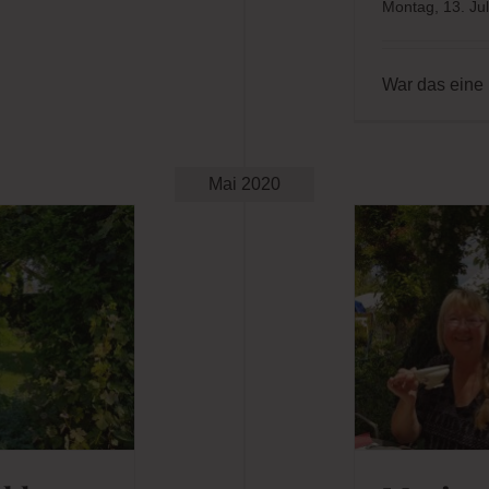
War das eine
Mai 2020
ion Nickig zu Gast im Landhaus
Ettenbühl
lles
Blog
Gärten
Garten Allgemein
KUNST-
Blog
NATUR-Blog
Pflanzenpflege
l heute
Marion 
t um
Landha