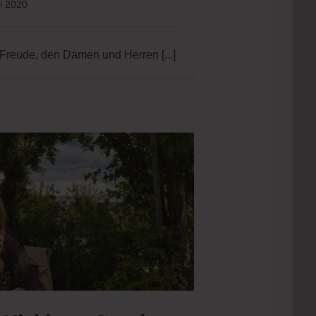
 Freude, den Damen und Herren
[...]
Nickig zu Gast im
us Ettenbühl