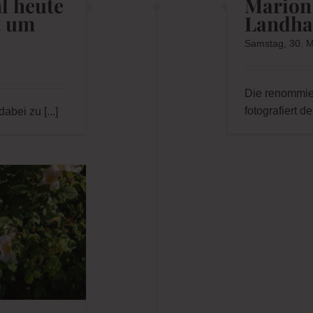
Samstag, 30. M
Die renommier
fotografiert de
dabei zu
[...]
l heute