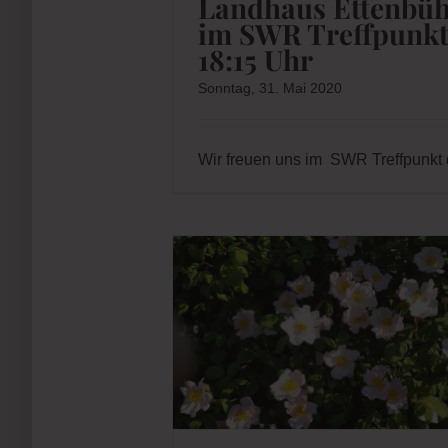
18:15 Uhr
Sonntag, 31. Mai 2020
Wir freuen uns im SWR Treffpunkt 
 heute im SWR
 21 Uhr
Garten Allgemein
lege
Landhaus Ettenbüh