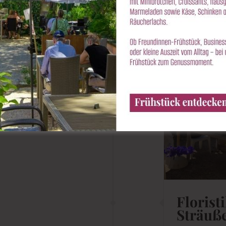
oristik Kurs: Sommer-Sträuße
uelles
Blog
English Garden School
Gärten
Gartentipps
KUNST-Blog
NATUR-Blog
Pflanzenpflege
Florist
Sträuß
Montag, 13. Jul