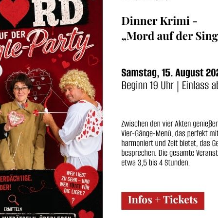
Video: Rosen im Bio Topf pflanz
Von
Stefanie Körner
|
Samstag, 13. März 2021
|
Kategorien:
Aktuel
Pflanzenpflege
|
Tags:
Englischer Garten
,
Gärten
,
gartentipps
,
Rose
Unsere Rosen werden bereits im November in die Bio-Contain
gehören und nicht den ganzen Winter über wurzelnackt in K
sitzend schon an jedem Tag über 5 Grad die Möglichkeit, Wu
NEWSLETTER ANMELDUNG