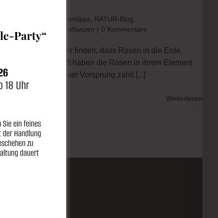
en
les
,
Blog
,
Gärten
,
Gartentipps
,
NATUR-Blog
,
n im Bio-Topf
,
Rosen pflanzen
|
0 Kommentare
er gepflanzt, da wir finden, dass Rosen in die Erde
ühlhäuser. So getopft haben die Rosen in ihrem Element
rzeln zu bilden. Dieser Vorsprung zahlt
[...]
Weiterlesen
LINKS