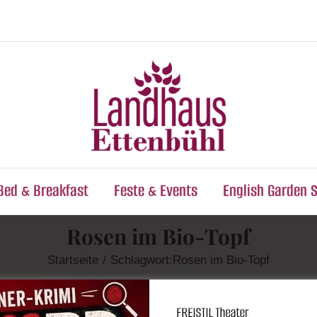
Bed & Breakfast
Feste & Events
English Garden 
Rosen im Bio-Topf
Startseite
Schlagwort:
Rosen im Bio-Topf