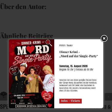
Über den Autor:
Ähnliche Beiträge
🌹 Wurzelnackt-
🌹 Rosen für jeden
SPECIAL 🌱
Platz – Rosenhecken &