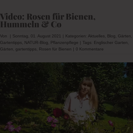
Video: Rosen für Bienen,
Hummeln & Co
Von
|
Sonntag, 01. August 2021
|
Kategorien:
Aktuelles
,
Blog
,
Gärten
,
Gartentipps
,
NATUR-Blog
,
Pflanzenpflege
|
Tags:
Englischer Garten
,
Gärten
,
gartentipps
,
Rosen für Bienen
|
0 Kommentare
Zeige
grösseres
Bild