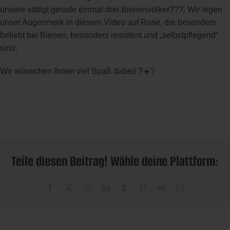
unsere sättigt gerade einmal drei Bienenvölker???. Wir legen
unser Augenmerk in diesem Video auf Rose, die besonders
beliebt bei Bienen, besonders resistent und „selbstpflegend“
sind.
Wir wünschen Ihnen viel Spaß dabei! ?☀️?
Teile diesen Beitrag! Wähle deine Plattform:
Facebook
X
Reddit
LinkedIn
Tumblr
Pinterest
Vk
E-
Mail