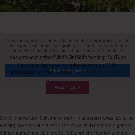
Sie sehen gerade einen Platzhalterinhalt von
Standard
. Um auf
den eigentlichen Inhalt zuzugreifen, klicken Sie auf den Button
unten. Bitte beachten Sie, dass dabei Daten an Drittanbieter
weitergegeben werden.
Aus datenschutzrechlichen Gründen benötigt YouTube
Ihre Einwilligung um geladen zu werden. Mehr
Inhalt entsperren
Informationen finden Sie unter
Datenschutzerklärung
.
Weitere Informationen
AKZEPTIEREN
Der Klimawandel rückt immer mehr in unseren Fokus. Es ist so
wichtig, dass wir alle dieses Thema auch in unseren eigenen
Gärten aufnehmen. Ein großer, blütenreicher Garten wie der