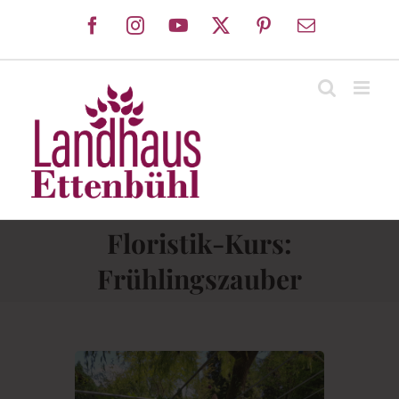
Zum
Facebook
Instagram
YouTube
X
Pinterest
E-
Inhalt
Mail
springen
Floristik-Kurs:
Frühlingszauber